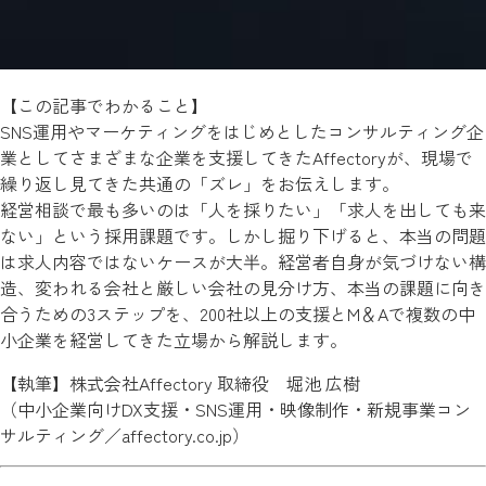
【この記事でわかること】
SNS運用やマーケティングをはじめとしたコンサルティング企
業としてさまざまな企業を支援してきたAffectoryが、現場で
繰り返し見てきた共通の「ズレ」をお伝えします。
経営相談で最も多いのは「人を採りたい」「求人を出しても来
ない」という採用課題です。しかし掘り下げると、本当の問題
は求人内容ではないケースが大半。経営者自身が気づけない構
造、変われる会社と厳しい会社の見分け方、本当の課題に向き
合うための3ステップを、200社以上の支援とM＆Aで複数の中
小企業を経営してきた立場から解説します。
【執筆】株式会社Affectory 取締役 堀池 広樹
（中小企業向けDX支援・SNS運用・映像制作・新規事業コン
サルティング／
affectory.co.jp
）