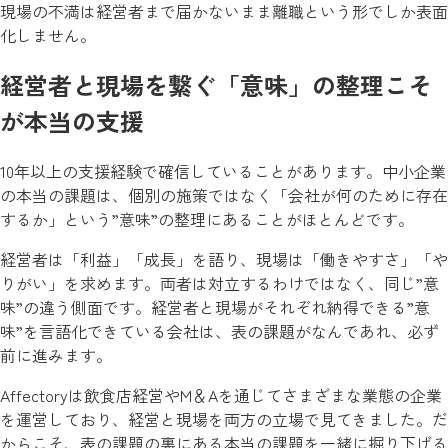
現場の不満は経営者まで届かないまま離職という形でしか表面
化しません。
経営者と現場を繋ぐ「意味」の整理こそ
が本当の支援
10年以上の支援経験で確信していることがあります。中小企業
の本当の課題は、個別の施策ではなく「会社が何のために存在
するか」という”意味”の整理にあることがほとんどです。
経営者は「利益」「成長」を語り、現場は「働きやすさ」「や
りがい」を求めます。両者は対立するわけではなく、同じ”意
味”の違う側面です。経営者と現場がそれぞれ納得できる”意
味”を言語化できている会社は、表の課題がなんであれ、必ず
前に進みます。
Affectoryは飲食店経営やM＆Aを通じてさまざまな業態の企業
を運営しており、経営と現場を両方の立場で見てきました。だ
からこそ、表の課題の裏にある本当の課題を一緒に掘り下げる