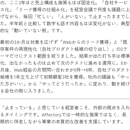
の、ここ3年ほど売上構成も施策もほぼ固定化。「自社サービ
ス化」「リード獲得の仕組み化」を経営会議で何度も議題に上
げながら、毎回「忙しい」「人がいない」で止まったままでし
た。半年前と比較して数字も話す内容もほぼ変化がない、典型
的な「動いていない側」です。
最初の3か月は対象を広げず「Webからのリード獲得」と「既
存案件の再現性化（自社プロダクト候補の切り出し）」の2テ
ーマだけにテスト範囲を絞りました。結果が出た打ち手は標準
化、出なかったものは止めて次のテストに進める運用に。6か
月後、Web経由の月間問い合わせが0件→8件、自社プロダクト
候補を1本立ち上げて初期顧客3社を獲得。社内の議論も「やっ
た方がいい」から「やってどうだったか」に変わり、動き続け
る会社の側に入りました。
「止まっている」と感じている経営者こそ、外部の視点を入れ
るタイミングです。Affectoryでは一時的な施策ではなく、長
期的に伴走しながら事業の本質的な改善を支援しています。