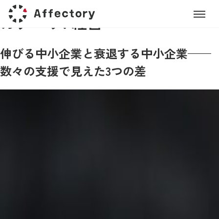
カテゴリ:
経営
Affectory
伸びる中小企業と衰退する中小企業——
数々の支援で見えた3つの差
Gastromix